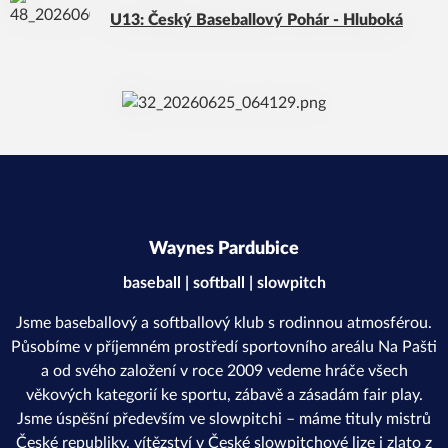
U13: Český Baseballový Pohár - Hluboká
Waynes Pardubice
baseball | softball | slowpitch
Jsme baseballový a softballový klub s rodinnou atmosférou.
Působíme v příjemném prostředí sportovního areálu Na Pašti
a od svého založení v roce 2009 vedeme hráče všech
věkových kategorií ke sportu, zábavě a zásadám fair play.
Jsme úspěšní především ve slowpitchi – máme tituly mistrů
České republiky, vítězství v České slowpitchové lize i zlato z