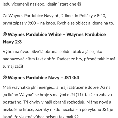
jedu víceméně naslepo. Ideální start dne 😅
Za Waynes Pardubice Navy přijíždíme do Poličky v 8:40,
první zápas v 9:00 – na knop. Rychle se obléct a jdeme na to.
⚾ Waynes Pardubice White – Waynes Pardubice
Navy 2:3
Výhra na úvod! Skvělá obrana, solidní útok a já se jako
nadhazovač cítím fakt dobře. Radost ze hry, přesně takhle má
turnaj začít.
⚾ Waynes Pardubice Navy – JS1 0:4
Malí wayňátka plní energie… a hrají zatraceně dobře. Až na
„velkého Wayna“ se hraje s malými míči (11), takže o zábavu
postaráno. Tři chyby v naší obraně rozhodují. Máme nové a
nezkušené hráče, zázraky nikdo nečeká – a po výkonu JS1 je
jasné, že vlastně vůbec nejsou tak malí 😄