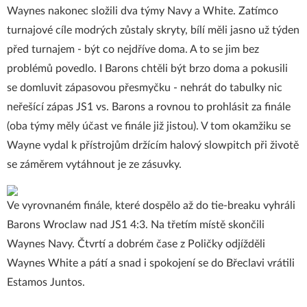
Waynes nakonec složili dva týmy Navy a White. Zatímco
turnajové cíle modrých zůstaly skryty, bílí měli jasno už týden
před turnajem - být co nejdříve doma. A to se jim bez
problémů povedlo. I Barons chtěli být brzo doma a pokusili
se domluvit zápasovou přesmyčku - nehrát do tabulky nic
neřešící zápas JS1 vs. Barons a rovnou to prohlásit za finále
(oba týmy měly účast ve finále již jistou). V tom okamžiku se
Wayne vydal k přístrojům držícím halový slowpitch při životě
se záměrem vytáhnout je ze zásuvky.
Ve vyrovnaném finále, které dospělo až do tie-breaku vyhráli
Barons Wroclaw nad JS1 4:3. Na třetím místě skončili
Waynes Navy. Čtvrtí a dobrém čase z Poličky odjížděli
Waynes White a pátí a snad i spokojení se do Břeclavi vrátili
Estamos Juntos.