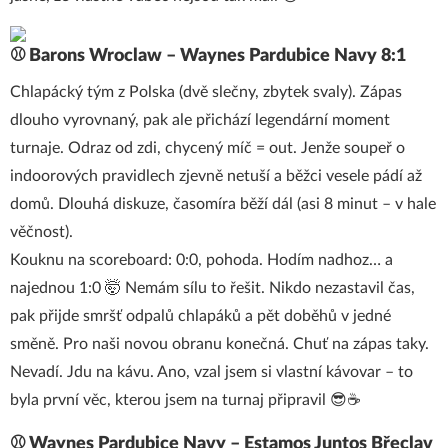
⚾ Barons Wroclaw – Waynes Pardubice Navy 8:1
Chlapácký tým z Polska (dvě slečny, zbytek svaly). Zápas
dlouho vyrovnaný, pak ale přichází legendární moment
turnaje. Odraz od zdi, chycený míč = out. Jenže soupeř o
indoorových pravidlech zjevně netuší a běžci vesele pádí až
domů. Dlouhá diskuze, časomíra běží dál (asi 8 minut – v hale
věčnost).
Kouknu na scoreboard: 0:0, pohoda. Hodím nadhoz… a
najednou 1:0 🤯 Nemám sílu to řešit. Nikdo nezastavil čas,
pak přijde smršť odpalů chlapáků a pět doběhů v jedné
směně. Pro naši novou obranu konečná. Chuť na zápas taky.
Nevadí. Jdu na kávu. Ano, vzal jsem si vlastní kávovar – to
byla první věc, kterou jsem na turnaj připravil 😎☕
⚾ Waynes Pardubice Navy – Estamos Juntos Břeclav