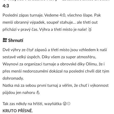
4:3
Poslední zápas turnaje. Vedeme 4:0, všechno šlape. Pak
menší obranný výpadek, soupeř stahuje… ale třetí out
přichází v pravý čas. Výhra a třetí místo je naše! 🥉
🔚 Shrnutí
Dvě výhry ze čtyř zápasů a třetí místo jsou vzhledem k naší
sestavě velký úspěch. Díky všem za super atmosféru,
Waynovi za organizaci turnaje a obrovské díky Olímu, že i
přes menší nedorozumění dokázal na poslední chvíli dát tým
dohromady.
Natka má za sebou první turnaj a věřím, že chuť i výkonnost
půjdou jen nahoru 💪
Tak zas někdy na hřišti, wayňátka 😜⚾
KRUTO PŘÍSNĚ.