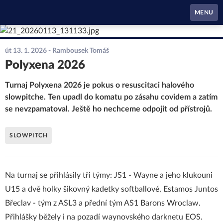
Waynes Pardubice
MENU
út 13. 1. 2026
- Rambousek Tomáš
Polyxena 2026
Turnaj Polyxena 2026 je pokus o resuscitaci halového
slowpitche. Ten upadl do komatu po zásahu covidem a zatím
se nevzpamatoval. Ještě ho nechceme odpojit od přístrojů.
SLOWPITCH
Na turnaj se přihlásily tři týmy: JS1 - Wayne a jeho klukouni
U15 a dvě holky šikovný kadetky softballové, Estamos Juntos
Břeclav - tým z ASL3 a přední tým AS1 Barons Wroclaw.
Přihlášky běžely i na pozadí waynovského darknetu EOS.