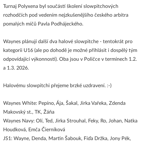
Turnaj Polyxena byl součástí školení slowpitchových
rozhodčích pod vedením nejzkušenějšího českého arbitra
pomalých míčů Pavla Podhájeckého.
Waynes plánují další dva halové slowpitche - tentokrát pro
kategorii U16 (ale po dohodě je možné přihlásit i dospělý tým
odpovídající výkonnosti). Oba jsou v Poličce v termínech 1.2.
a 1.3. 2026.
Halovému slowpitchi přejeme brzké uzdravení. :-)
Waynes White: Pepíno, Ája, Šakal, Jirka Vařeka, Zdenda
Makovský st., TK, Žáňa
Waynes Navy: Olí, Ted, Jirka Strouhal, Feky, Ro, Johan, Natka
Houdková, Emča Čierníková
JS1: Wayne, Denda, Martin Šabouk, Fíďa Držka, Jony Pék,