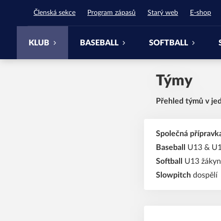
Waynes Pardubice
Členská sekce
Program zápasů
Starý web
E-shop
KLUB
BASEBALL
SOFTBALL
Týmy
Přehled týmů v je
Společná přípravka
Baseball
U13 & U
Softball
U13 žákyn
Slowpitch
dospělí