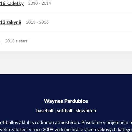
U16 kadetky
2010 - 2014
U13 žákyně
2013 - 2016
h
2013 a starší
Waynes Pardubice
baseball | softball | slowpitch
softballový klub s rodinnou atmosférou. Působíme v příjemném p
svého založení v roce 2009 vedeme hráče všech věkových kategor