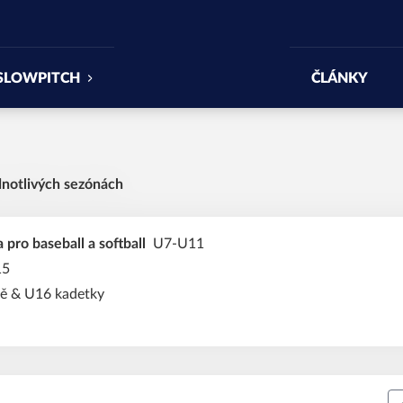
SLOWPITCH
ČLÁNKY
dnotlivých sezónách
 pro baseball a softball
U7-U11
15
ě & U16 kadetky