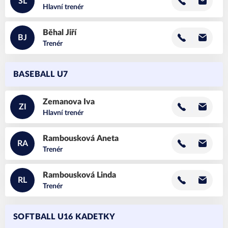
SL
Hlavní trenér
Běhal
Jiří
BJ
Trenér
BASEBALL U7
Zemanova
Iva
ZI
Hlavní trenér
Rambousková
Aneta
RA
Trenér
Rambousková
Linda
RL
Trenér
SOFTBALL U16 KADETKY