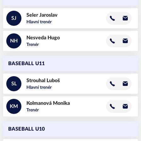
Seler
Jaroslav
SJ
Hlavní trenér
Nesveda
Hugo
NH
Trenér
BASEBALL U11
Strouhal
Luboš
SL
Hlavní trenér
Kolmanová
Monika
KM
Trenér
BASEBALL U10