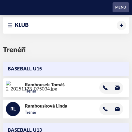
Waynes Pardubice
MENU
KLUB
Trenéři
BASEBALL U15
Rambousek
Tomáš
Trenér
Rambousková
Linda
RL
Trenér
BASEBALL U13