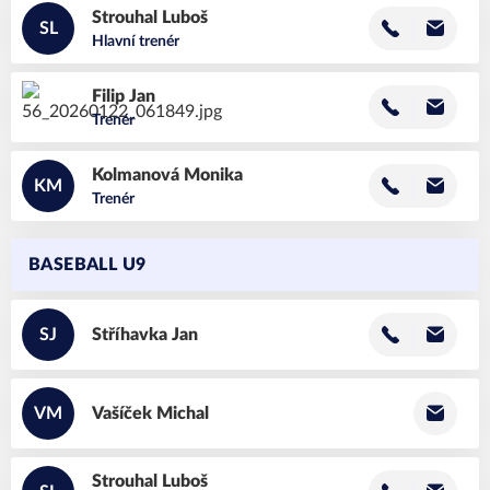
Strouhal
Luboš
SL
Hlavní trenér
Filip
Jan
Trenér
Kolmanová
Monika
KM
Trenér
BASEBALL U9
SJ
Stříhavka
Jan
VM
Vašíček
Michal
Strouhal
Luboš