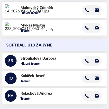
Makovský
Zdeněk
Hlavní trenér
Mykas
Martin
Trenér
SOFTBALL U13 ŽÁKYNĚ
Strouhalová
Barbora
SB
Hlavní trenér
Koláček
Josef
KJ
Trenér
Koláčková
Andrea
KA
Trenér