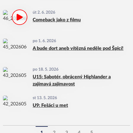
út 2. 6. 2026
Comeback jako z filmu
po 1. 6. 2026
A bude dort aneb vítězná neděle pod Špicí!
po 18. 5. 2026
U15: Sabotér, obrácený Highlander a
zajímavá zajímavost
st 13. 5. 2026
U9: Fešáci u met
1
2
3
4
5