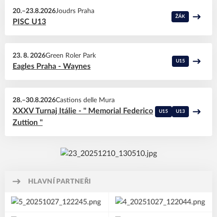
20.–23.8.2026
Joudrs Praha
ŽÁK
PISC U13
23. 8. 2026
Green Roler Park
U15
Eagles Praha - Waynes
28.–30.8.2026
Castions delle Mura
XXXV Turnaj Itálie - " Memorial Federico
U15
U13
Zuttion "
HLAVNÍ PARTNEŘI