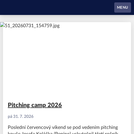
Waynes Pardubice
MENU
Pitching camp 2026
pá 31. 7. 2026
Poslední červencový víkend se pod vedením pitching
kouče Josefa Koláčka (Pepíno) uskutečnil třetí ročník