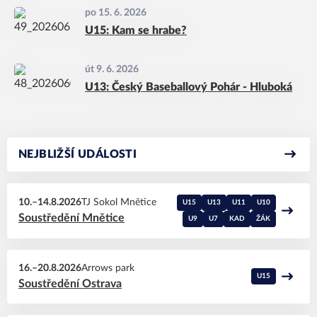
po 15. 6. 2026
U15: Kam se hrabe?
út 9. 6. 2026
U13: Český Baseballový Pohár - Hluboká
NEJBLIŽŠÍ UDÁLOSTI
10.–14.8.2026
TJ Sokol Mnětice
U15
U13
U11
U10
Soustředění Mnětice
U9
U7
KAD
ŽÁK
16.–20.8.2026
Arrows park
U15
Soustředění Ostrava