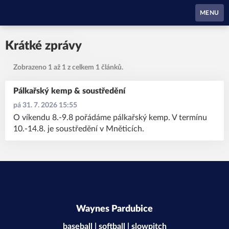
Waynes Pardubice
MENU
Krátké zprávy
Zobrazeno 1 až 1 z celkem 1 článků.
Pálkařský kemp & soustředění
pá 31. 7. 2026 15:55
O víkendu 8.-9.8 pořádáme pálkařský kemp. V termínu
10.-14.8. je soustředění v Mněticích.
Waynes Pardubice
baseball | softball | slowpitch