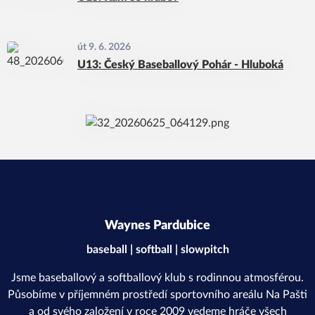
út 9. 6. 2026
U13: Český Baseballový Pohár - Hluboká
Waynes Pardubice
baseball | softball | slowpitch
Jsme baseballový a softballový klub s rodinnou atmosférou.
Působíme v příjemném prostředí sportovního areálu Na Pašti
a od svého založení v roce 2009 vedeme hráče všech