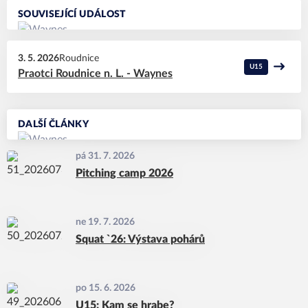
SOUVISEJÍCÍ UDÁLOST
3. 5. 2026
Roudnice
U15
Praotci Roudnice n. L. - Waynes
DALŠÍ ČLÁNKY
pá 31. 7. 2026
Pitching camp 2026
ne 19. 7. 2026
Squat `26: Výstava pohárů
po 15. 6. 2026
U15: Kam se hrabe?