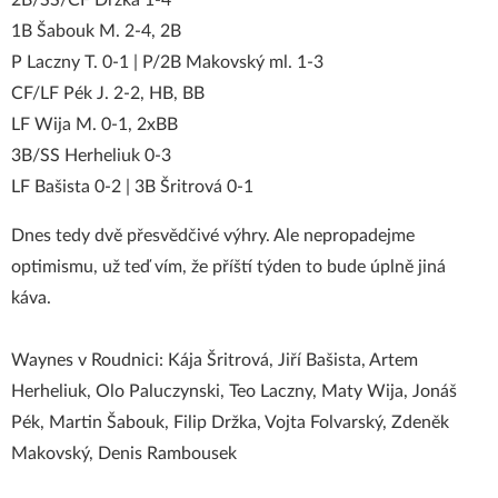
2B/SS/CF Držka 1-4
1B Šabouk M. 2-4, 2B
P Laczny T. 0-1 | P/2B Makovský ml. 1-3
CF/LF Pék J. 2-2, HB, BB
LF Wija M. 0-1, 2xBB
3B/SS Herheliuk 0-3
LF Bašista 0-2 | 3B Šritrová 0-1
Dnes tedy dvě přesvědčivé výhry. Ale nepropadejme
optimismu, už teď vím, že příští týden to bude úplně jiná
káva.
Waynes v Roudnici: Kája Šritrová, Jiří Bašista, Artem
Herheliuk, Olo Paluczynski, Teo Laczny, Maty Wija, Jonáš
Pék, Martin Šabouk, Filip Držka, Vojta Folvarský, Zdeněk
Makovský, Denis Rambousek