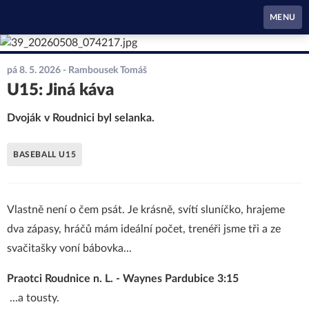
Waynes Pardubice
MENU
pá 8. 5. 2026
- Rambousek Tomáš
U15: Jiná káva
Dvoják v Roudnici byl selanka.
BASEBALL U15
Vlastně není o čem psát. Je krásně, svítí sluníčko, hrajeme
dva zápasy, hráčů mám ideální počet, trenéři jsme tři a ze
svačitašky voní bábovka...
Praotci Roudnice n. L. - Waynes Pardubice 3:15
...a tousty.