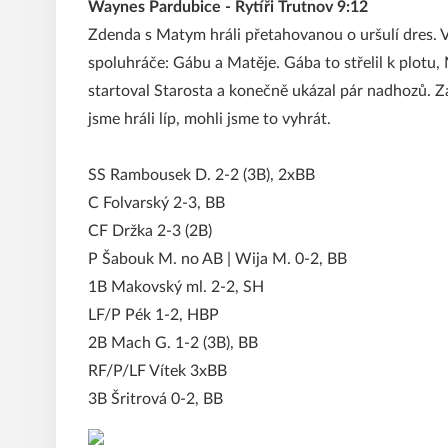
Waynes Pardubice - Rytíři Trutnov 9:12
Zdenda s Matym hráli přetahovanou o uršulí dres. V
spoluhráče: Gábu a Matěje. Gába to střelil k plotu, 
startoval Starosta a konečně ukázal pár nadhozů. Z
jsme hráli líp, mohli jsme to vyhrát.
SS Rambousek D. 2-2 (3B), 2xBB
C Folvarský 2-3, BB
CF Držka 2-3 (2B)
P Šabouk M. no AB | Wija M. 0-2, BB
1B Makovský ml. 2-2, SH
LF/P Pék 1-2, HBP
2B Mach G. 1-2 (3B), BB
RF/P/LF Vítek 3xBB
3B Šritrová 0-2, BB