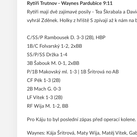
Rytíři Trutnov - Waynes Pardubice 9:11
Rytíři mají dvě zajímavé posily - Tea Škrabala a Da
vyhrál Zděnek. Holky z hřiště S zpívají až k nám na
C/SS/P Rambousek D. 3-3 (2B), HBP
1B/C Folvarský 1-2, 2xBB
SS/P/SS Držka 1-4
3B Šabouk M. 0-1, 2xBB
P/1B Makovský ml. 1-3 | 1B Šritrová no AB
CF Pék 1-3 (2B)
2B Mach G. 0-3
LF Vítek 1-3 (2B)
RF Wija M. 1-2, BB
Pro Káju to byl poslední zápas před operací kolene.
Waynes: Kája Šritrová, Maty Wija, Matěj Vítek, Ga