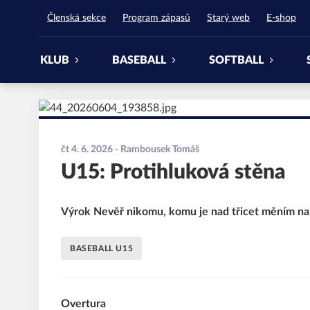
Waynes Pardubice
Členská sekce
Program zápasů
Starý web
E-shop
KLUB
BASEBALL
SOFTBALL
čt 4. 6. 2026
- Rambousek Tomáš
U15: Protihluková stěna
Výrok Nevěř nikomu, komu je nad třicet měním na
BASEBALL U15
Overtura