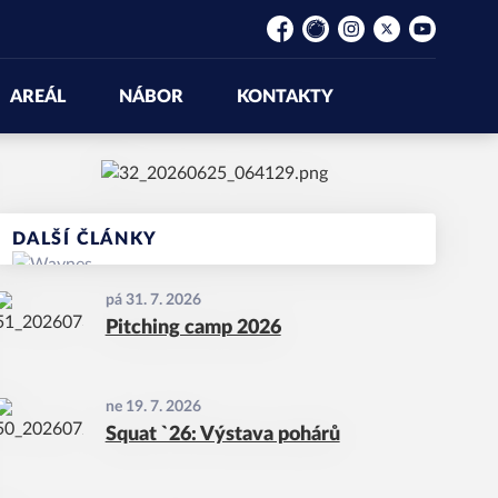
Facebook
Rajče
Instagram
Platform X
YouTube
AREÁL
NÁBOR
KONTAKTY
DALŠÍ ČLÁNKY
pá 31. 7. 2026
Pitching camp 2026
ne 19. 7. 2026
Squat `26: Výstava pohárů