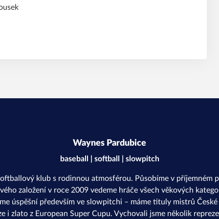
bousek
Waynes Pardubice
baseball | softball | slowpitch
softballový klub s rodinnou atmosférou. Působíme v příjemném p
svého založení v roce 2009 vedeme hráče všech věkových kategor
sme úspěšní především ve slowpitchi – máme tituly mistrů České r
ze i zlato z European Super Cupu. Vychovali jsme několik repreze