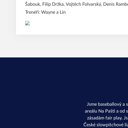
Šabouk, Filip Držka, Vojtěch Folvarský, Denis Ram
Trenéři: Wayne a Lin
Jsme baseballový a 
areálu Na Pašti a od 
zásadám fair play. J
České slowpitchové li