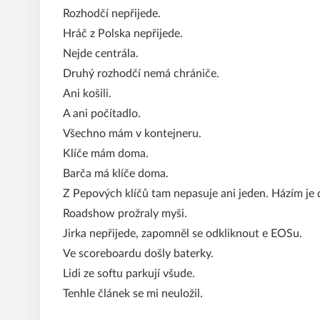
Rozhodčí nepřijede.
Hráč z Polska nepřijede.
Nejde centrála.
Druhý rozhodčí nemá chrániče.
Ani košili.
A ani počítadlo.
Všechno mám v kontejneru.
Klíče mám doma.
Barča má klíče doma.
Z Pepových klíčů tam nepasuje ani jeden. Házím je d
Roadshow prožraly myši.
Jirka nepřijede, zapomněl se odkliknout e EOSu.
Ve scoreboardu došly baterky.
Lidi ze softu parkují všude.
Tenhle článek se mi neuložil.