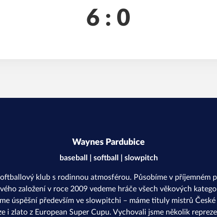
6 : 0
Waynes Pardubice
baseball | softball | slowpitch
softballový klub s rodinnou atmosférou. Působíme v příjemném p
svého založení v roce 2009 vedeme hráče všech věkových kategor
sme úspěšní především ve slowpitchi – máme tituly mistrů České r
ze i zlato z European Super Cupu. Vychovali jsme několik repreze