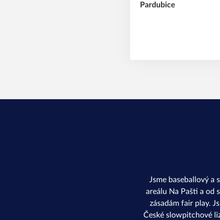
Jsme baseballový a 
areálu Na Pašti a od 
zásadám fair play. J
České slowpitchové li