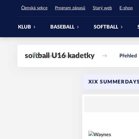
Waynes Pardubice
Členská sekce
Program zápasů
Starý web
E-shop
KLUB
BASEBALL
SOFTBALL
softball U16 kadetky
Přehled
XIX SUMMERDAYS