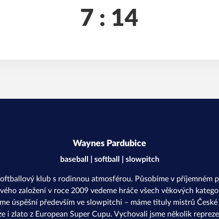
7 : 14
Waynes Pardubice
baseball | softball | slowpitch
softballový klub s rodinnou atmosférou. Působíme v příjemném p
svého založení v roce 2009 vedeme hráče všech věkových kategor
sme úspěšní především ve slowpitchi – máme tituly mistrů České r
ze i zlato z European Super Cupu. Vychovali jsme několik repreze