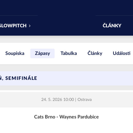
SLOWPITCH
ČLÁNKY
Soupiska
Zápasy
Tabulka
Články
Události
, SEMIFINÁLE
24. 5. 2026 10:00
| Ostrava
Cats Brno - Waynes Pardubice