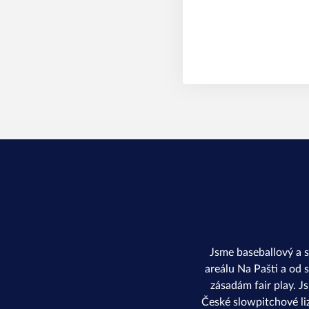
Jsme baseballový a 
areálu Na Pašti a od 
zásadám fair play. J
České slowpitchové li