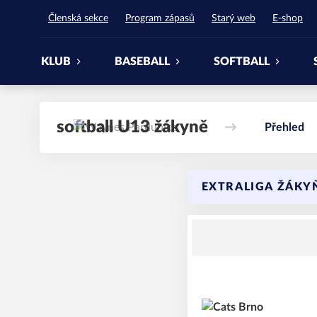
Waynes Pardubice
Členská sekce
Program zápasů
Starý web
E-shop
KLUB
BASEBALL
SOFTBALL
softball U13 žákyně
Přehled
EXTRALIGA ŽÁKYŇ