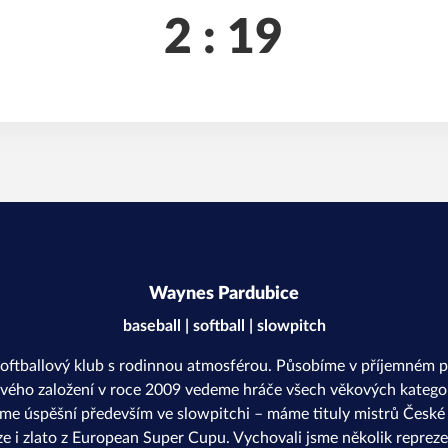
2 : 19
Waynes Pardubice
baseball | softball | slowpitch
softballový klub s rodinnou atmosférou. Působíme v příjemném p
svého založení v roce 2009 vedeme hráče všech věkových kategor
sme úspěšní především ve slowpitchi – máme tituly mistrů České r
ze i zlato z European Super Cupu. Vychovali jsme několik repreze