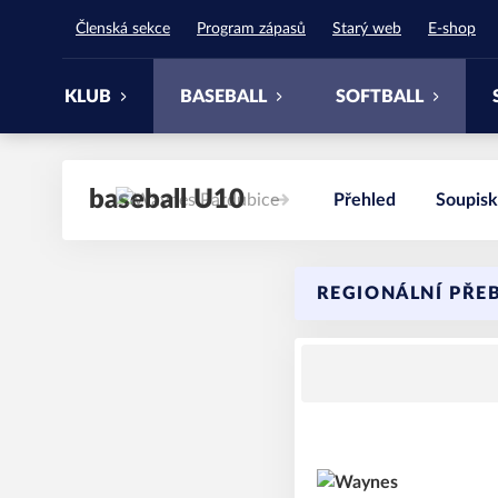
Waynes Pardubice
Členská sekce
Program zápasů
Starý web
E-shop
KLUB
BASEBALL
SOFTBALL
baseball U10
Přehled
Soupisk
REGIONÁLNÍ PŘE