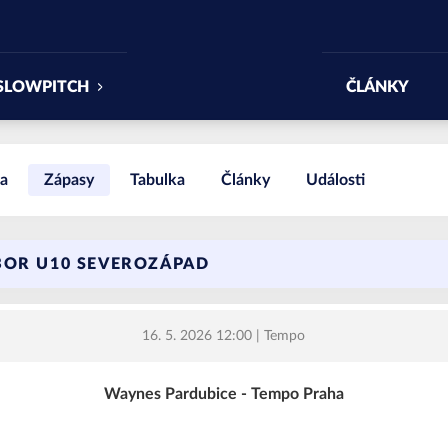
SLOWPITCH
ČLÁNKY
a
Zápasy
Tabulka
Články
Události
BOR U10 SEVEROZÁPAD
16. 5. 2026 12:00
| Tempo
Waynes Pardubice - Tempo Praha