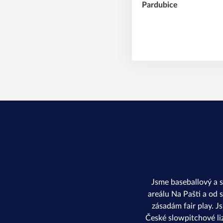
Jsme baseballový a 
areálu Na Pašti a od 
zásadám fair play. J
České slowpitchové li