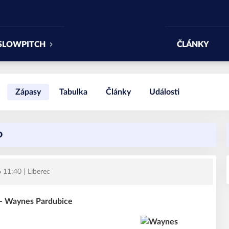
SLOWPITCH
ČLÁNKY
Zápasy
Tabulka
Články
Události
D
6 11:40
| Liberec
 - Waynes Pardubice