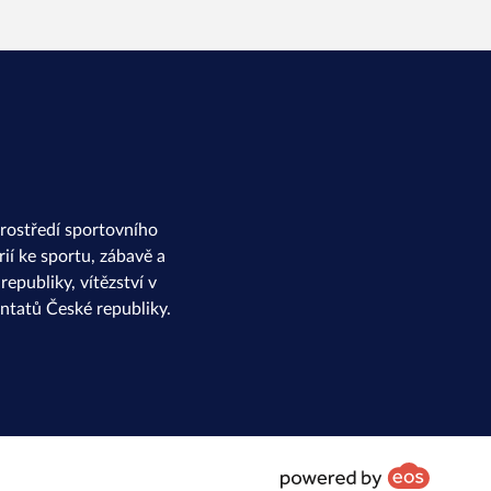
rostředí sportovního
ií ke sportu, zábavě a
epubliky, vítězství v
ntatů České republiky.