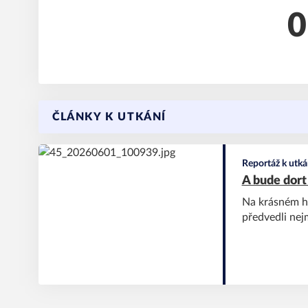
0
ČLÁNKY K UTKÁNÍ
Reportáž k utká
A bude dort
Na krásném hř
předvedli nej