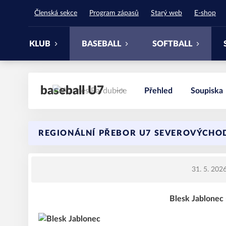
Waynes Pardubice
Členská sekce
Program zápasů
Starý web
E-shop
KLUB
BASEBALL
SOFTBALL
baseball U7
Přehled
Soupiska
REGIONÁLNÍ PŘEBOR U7 SEVEROVÝCHO
31. 5. 202
Blesk Jablonec