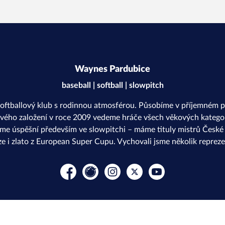
Waynes Pardubice
baseball | softball | slowpitch
softballový klub s rodinnou atmosférou. Působíme v příjemném p
svého založení v roce 2009 vedeme hráče všech věkových kategor
sme úspěšní především ve slowpitchi – máme tituly mistrů České r
ze i zlato z European Super Cupu. Vychovali jsme několik repreze
Facebook
Rajče
Instagram
Platform X
YouTube