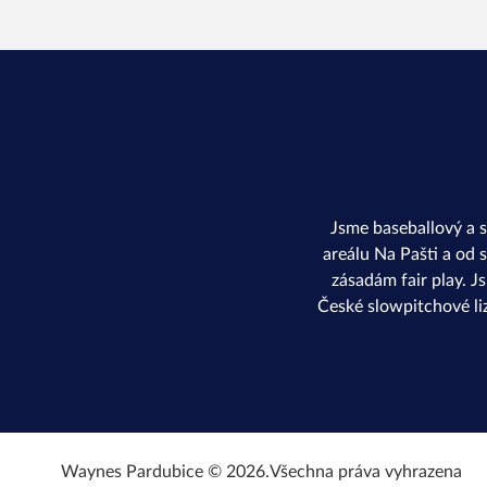
Jsme baseballový a 
areálu Na Pašti a od 
zásadám fair play. J
České slowpitchové li
Waynes Pardubice © 2026.
Všechna práva vyhrazena