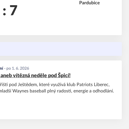
 : 7
ní
-
po 1. 6. 2026
 aneb vítězná neděle pod Špicí!
išti pod Ještědem, které využívá klub Patriots Liberec,
mladší Waynes baseball plný radosti, energie a odhodlání.