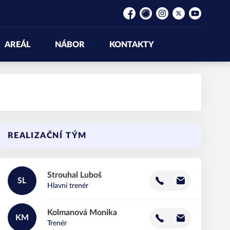
Facebook
Rajče
Instagram
Platform X
YouTube
AREÁL
NÁBOR
KONTAKTY
REALIZAČNÍ TÝM
Strouhal
Luboš
SL
Hlavní trenér
Kolmanová
Monika
KM
Trenér