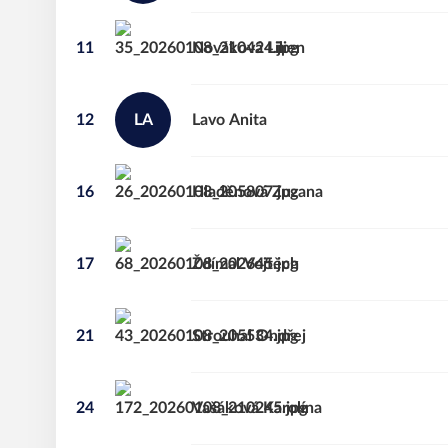
11
Nováková
Lilien
12
LA
Lavo
Anita
16
Hladěnová
Zuzana
17
Ždímal
Vojtěch
21
Strouhal
Ondřej
24
Vašáková
Karolína