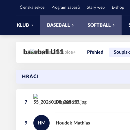
Waynes Pardubice
Členská sekce
Program zápasů
Starý web
E-shop
KLUB
BASEBALL
SOFTBALL
baseball U11
Přehled
Soupisk
HRÁČI
7
Pleskot
Jiří
9
HM
Houdek
Mathias