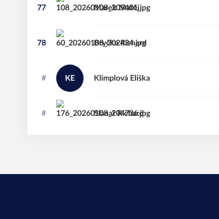
77
Marek
Matěj
78
Bryčka
Richard
#
KE
Klimplová
Eliška
#
Slanař
Richard