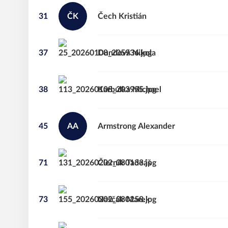
31
ČK
Čech
Kristián
37
Dundová
Nikola
38
Karbulka
Michael
45
AA
Armstrong
Alexander
71
Čierník
Tadeáš
73
Naščák
Marek