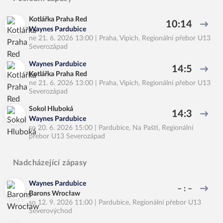
Kotlářka Praha Red
10:14
Waynes Pardubice
ne 21. 6. 2026 13:00
|
Praha, Vipich
,
Regionální přebor U13
Severozápad
Waynes Pardubice
14:5
Kotlářka Praha Red
ne 21. 6. 2026 13:00
|
Praha, Vipich
,
Regionální přebor U13
Severozápad
Sokol Hluboká
14:3
Waynes Pardubice
so 20. 6. 2026 15:00
|
Pardubice, Na Pašti
,
Regionální
přebor U13 Severozápad
Nadcházející zápasy
Waynes Pardubice
– : –
Barons Wrocław
so 12. 9. 2026 11:00
|
Pardubice
,
Regionální přebor U13
Severovýchod