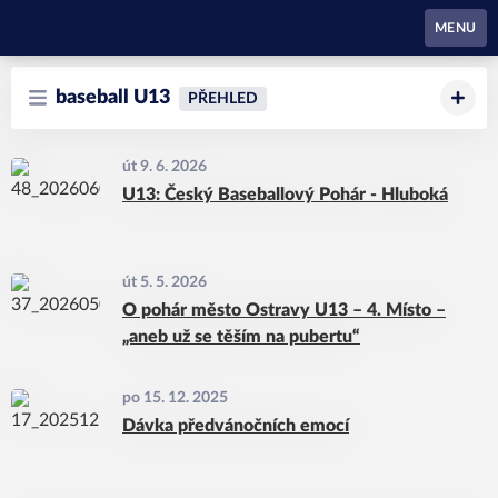
Waynes Pardubice
MENU
baseball U13
PŘEHLED
út 9. 6. 2026
U13: Český Baseballový Pohár - Hluboká
út 5. 5. 2026
O pohár město Ostravy U13 – 4. Místo –
„aneb už se těším na pubertu“
po 15. 12. 2025
Dávka předvánočních emocí