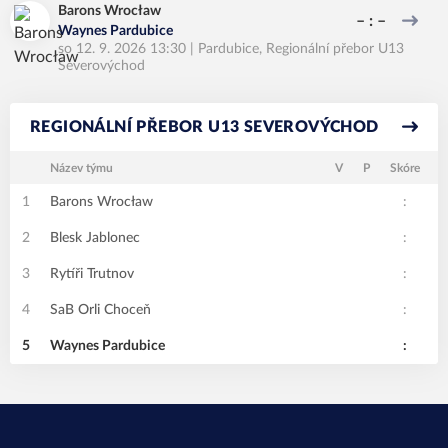
Barons Wrocław
– : –
Waynes Pardubice
so 12. 9. 2026 13:30
|
Pardubice
,
Regionální přebor U13
Severovýchod
REGIONÁLNÍ PŘEBOR U13 SEVEROVÝCHOD
Název týmu
V
P
Skóre
1
Barons Wrocław
:
2
Blesk Jablonec
:
3
Rytíři Trutnov
:
4
SaB Orli Choceň
:
5
Waynes Pardubice
: