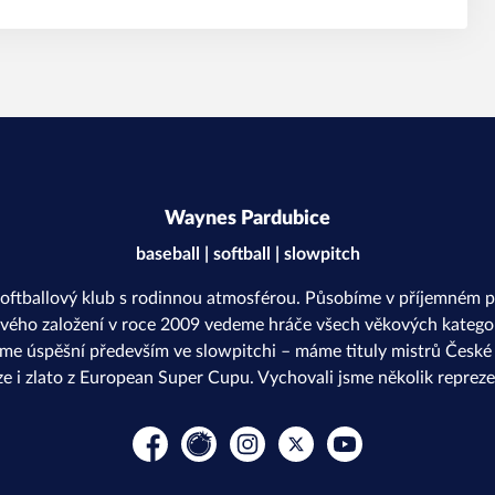
Waynes Pardubice
baseball | softball | slowpitch
softballový klub s rodinnou atmosférou. Působíme v příjemném p
svého založení v roce 2009 vedeme hráče všech věkových kategor
sme úspěšní především ve slowpitchi – máme tituly mistrů České r
ze i zlato z European Super Cupu. Vychovali jsme několik repreze
Facebook
Rajče
Instagram
Platform X
YouTube