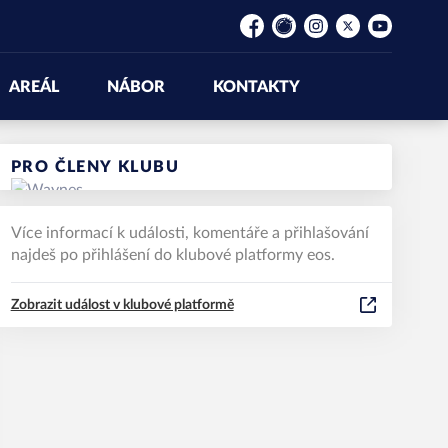
Facebook
Rajče
Instagram
Platform X
YouTube
AREÁL
NÁBOR
KONTAKTY
PRO ČLENY KLUBU
Více informací k události, komentáře a přihlašování
najdeš po přihlášení do klubové platformy eos.
Zobrazit událost v klubové platformě