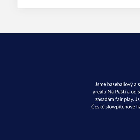
Jsme baseballový a 
areálu Na Pašti a od 
zásadám fair play. J
České slowpitchové li