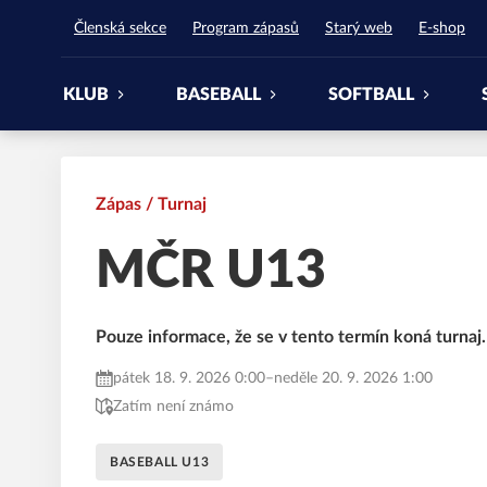
Waynes Pardubice
Členská sekce
Program zápasů
Starý web
E-shop
KLUB
BASEBALL
SOFTBALL
Zápas / Turnaj
MČR U13
Pouze informace, že se v tento termín koná turnaj.
pátek 18. 9. 2026 0:00
–
neděle 20. 9. 2026 1:00
Zatím není známo
BASEBALL U13