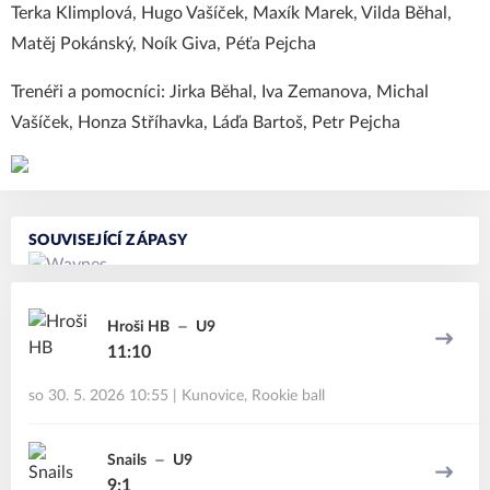
Terka Klimplová, Hugo Vašíček, Maxík Marek, Vilda Běhal,
Matěj Pokánský, Noík Giva, Péťa Pejcha
Trenéři a pomocníci: Jirka Běhal, Iva Zemanova, Michal
Vašíček, Honza Stříhavka, Láďa Bartoš, Petr Pejcha
SOUVISEJÍCÍ ZÁPASY
Hroši HB
U9
11:10
so 30. 5. 2026 10:55
|
Kunovice
,
Rookie ball
Snails
U9
9:1