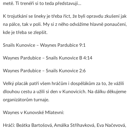
metě. Ti trenéři si to teda představují…
K trojutkání se šneky je třeba říct, že byli opravdu zkušení jak
na pálce, tak v poli. My si z něho odvážíme hlavně ponaučení,
kde je třeba se zlepšit.
Snails Kunovice – Waynes Pardubice 9:1
Waynes Pardubice – Snails Kunovice B 4:14
Waynes Pardubice – Snails Kunovice 2:6
Velký placák patří všem hráčům i dospělákům za to, že vážili
dlouhou cestu a užili si den v Kunovicích. Na dálku děkujeme
organizátorům turnaje.
Waynes v Kunovské Mlatevni:
Hráči: Beátka Bartošová, Amálka Stříhavková, Eva Načevová,