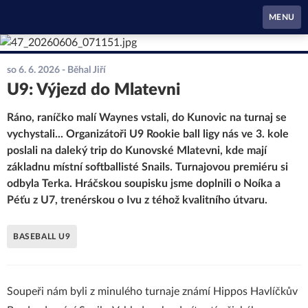
Waynes Pardubice
MENU
so 6. 6. 2026
- Běhal Jiří
U9: Výjezd do Mlatevni
Ráno, raníčko malí Waynes vstali, do Kunovic na turnaj se
vychystali... Organizátoři U9 Rookie ball ligy nás ve 3. kole
poslali na daleký trip do Kunovské Mlatevni, kde mají
základnu místní softballisté Snails. Turnajovou premiéru si
odbyla Terka. Hráčskou soupisku jsme doplnili o Noíka a
Péťu z U7, trenérskou o Ivu z téhož kvalitního útvaru.
BASEBALL U9
Soupeři nám byli z minulého turnaje známí Hippos Havlíčkův