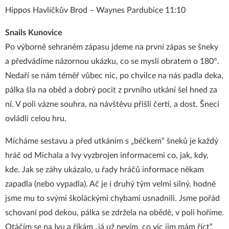
Hippos Havlíčkův Brod – Waynes Pardubice 11:10
Snails Kunovice
Po výborně sehraném zápasu jdeme na první zápas se šneky
a předvádíme názornou ukázku, co se myslí obratem o 180°.
Nedaří se nám téměř vůbec nic, po chvilce na nás padla deka,
pálka šla na oběd a dobrý pocit z prvního utkání šel hned za
ní. V poli vázne souhra, na návštěvu přišli čerti, a dost. Šneci
ovládli celou hru.
Mícháme sestavu a před utkáním s „béčkem“ šneků je každý
hráč od Michala a Ivy vyzbrojen informacemi co, jak, kdy,
kde. Jak se záhy ukázalo, u řady hráčů informace někam
zapadla (nebo vypadla). Ač je i druhý tým velmi silný, hodně
jsme mu to svými školáckými chybami usnadnili. Jsme pořád
schovaní pod dekou, pálka se zdržela na obědě, v poli hoříme.
Otáčím se na Ivu a říkám „já už nevím, co víc jim mám říct“,