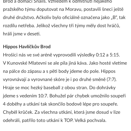
Brod a domácí Snails. Vzhledem k odmítnutí nějakého
pražského týmu doputovat na Moravu, postavili šneci ještě
druhé družstvo. Ačkoliv bylo oficiálně označena jako „B“, tak
rozdílu netřeba. Jelikož všechny tři týmy měly dost hráčů,
hráli jsme v deseti.
Hippos Havlíčkův Brod
Hrošíci nás ve své aréně vyprovodili výsledky 0:12 a 5:15.
V Kunovské Mlatevni se ale pila jiná káva. Jako hosté vletíme
na pálce do zápasu a s pěti body jdeme do pole. Hippos
vyrovnávají a vyrovnané skóre je i po druhé směně (7:7).
Hraje se moc hezký baseball z obou stran. Do dohrávky
jdeme s vedením 10:7. Bohužel pár chybek umožnilo soupeři
4 doběhy a utkání tak skončilo bodově lépe pro soupeře.
Chyběl krůček. Za všechna utkání, která jsme dosud v lize
odehráli, patřilo toto utkání k TOP. Velká pochvala.