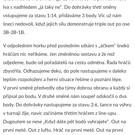
Iva s nadhledem „já taky ne“. Do dohrávky třetí směny
vstupujeme za stavu 1:14, přidáváme 3 body. Víc už nám
šneci nedovolí, když jejich sílu demonstruje triple out po ose
3B-2B-1B.
V odpoledním horku před posledním utkání s „áčkem“ šneků
hráčům nic neříkáme. Jen změněnou sestavu a že než
odjedeme, bude od pořadatelů na cestu odměna. Řada hráčů
zbystřila. Odhazujeme deku, do pole nastupujeme v daleko
lepším rozpoložení a herní situace řešíme o poznání lépe.
V první směně předvedly oba týmy dobrou obranu a každý si
připsal po bodu. V druhé směně nám soupeř odskočil o dva
body. Do dohrávky nastupujeme za stavu 2:6, šance na výhru
v turnaji žije, navíc začínáme třetím hráčem z line-upu.
Dugoutem se nese „Když dáte pět bodů vyhrajete“. Out na
první metě. Out z luftu. Hráč na první metě. Out na první