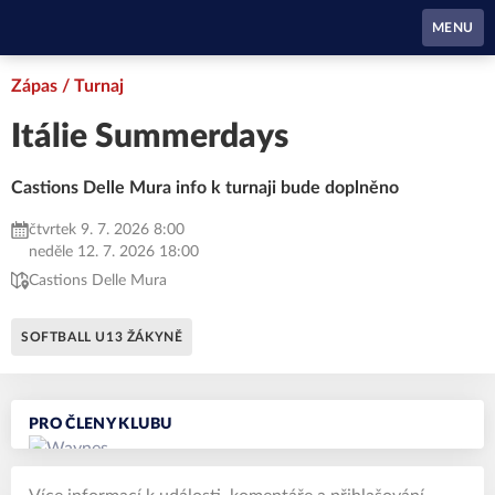
Waynes Pardubice
MENU
Zápas / Turnaj
Itálie Summerdays
Castions Delle Mura info k turnaji bude doplněno
čtvrtek 9. 7. 2026 8:00
neděle 12. 7. 2026 18:00
Castions Delle Mura
SOFTBALL U13 ŽÁKYNĚ
PRO ČLENY KLUBU