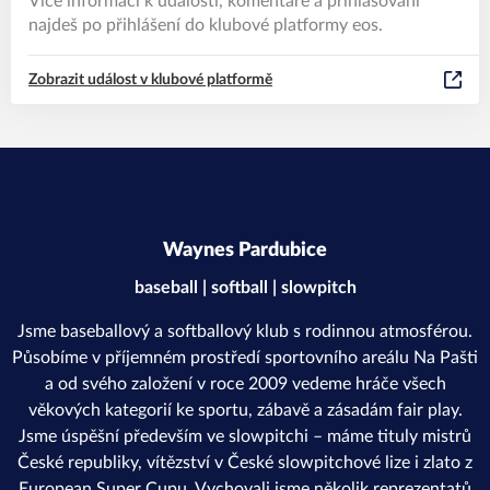
Více informací k události, komentáře a přihlašování
najdeš po přihlášení do klubové platformy eos.
Zobrazit událost v klubové platformě
Waynes Pardubice
baseball | softball | slowpitch
Jsme baseballový a softballový klub s rodinnou atmosférou.
Působíme v příjemném prostředí sportovního areálu Na Pašti
a od svého založení v roce 2009 vedeme hráče všech
věkových kategorií ke sportu, zábavě a zásadám fair play.
Jsme úspěšní především ve slowpitchi – máme tituly mistrů
České republiky, vítězství v České slowpitchové lize i zlato z
European Super Cupu. Vychovali jsme několik reprezentatů