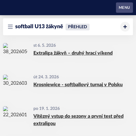
Waynes Pardubice
MENU
softball U13 žákyně
PŘEHLED
st 6. 5. 2026
Extraliga žákyň – druhý hrací víkend
út 24. 3. 2026
Krosniewice - softballový turnaj v Polsku
po 19. 1. 2026
Vítězný vstup do sezony a první test před
extraligou