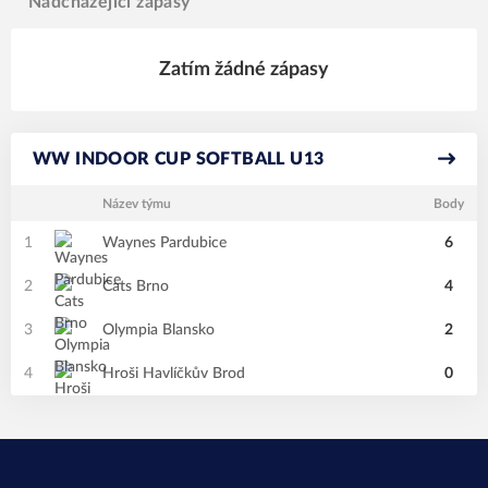
Nadcházející zápasy
Zatím žádné zápasy
WW INDOOR CUP SOFTBALL U13
Název týmu
Body
1
Waynes Pardubice
6
2
Cats Brno
4
3
Olympia Blansko
2
4
Hroši Havlíčkův Brod
0