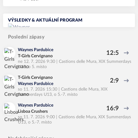
VÝSLEDKY & AKTUÁLNÍ PROGRAM
Poslední zápasy
Waynes Pardubice
12:5
T-Girls Cervignano
ne 12. 7. 2026 9:30
|
Castions delle Mura
,
XIX Summerdays
U13, o 5. místo
T-Girls Cervignano
2:9
Waynes Pardubice
so 11. 7. 2026 15:30
|
Castions delle Mura
,
XIX
Summerdays U13, o 5.-7. místo
Waynes Pardubice
16:9
Lisboa Crushers
so 11. 7. 2026 9:00
|
Castions delle Mura
,
XIX Summerdays
U13, o 5.-7. místo