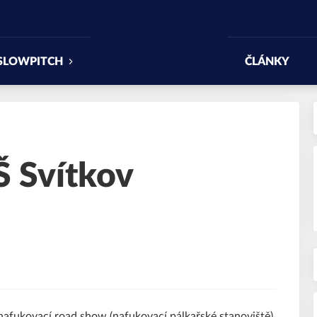
SLOWPITCH
ČLÁNKY
Š Svítkov
afukovací road show (nafukovací pálkařské stanoviště).