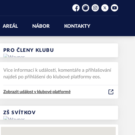
Facebook
Rajče
Instagram
Platform X
YouTube
AREÁL
NÁBOR
KONTAKTY
PRO ČLENY KLUBU
Více informací k události, komentáře a přihlašování
najdeš po přihlášení do klubové platformy eos.
Zobrazit událost v klubové platformě
ZŠ SVÍTKOV