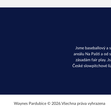
Jsme baseballový a 
areálu Na Pašti a od 
zásadám fair play. J
České slowpitchové li
Waynes Pardubice © 2026.
Všechna práva vyhrazena