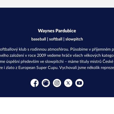
Waynes Pardubice
baseball | softball | slowpitch
softballový klub s rodinnou atmosférou. Působíme v příjemném p
svého založení v roce 2009 vedeme hráče všech věkových kategor
sme úspěšní především ve slowpitchi – máme tituly mistrů České r
ze i zlato z European Super Cupu. Vychovali jsme několik repreze
Facebook
Rajče
Instagram
Platform X
YouTube