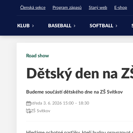
Waynes Pardubice
Členská sekce
Program zápasů
Starý web
E-shop
KLUB
BASEBALL
SOFTBALL
Road show
Dětský den na Z
Budeme součástí dětského dne na ZŠ Svítkov
středa 3. 6. 2026 15:00 – 18:30
ZŠ Svítkov
Hledáme ochotné parťáky, kteří budou provozovat n